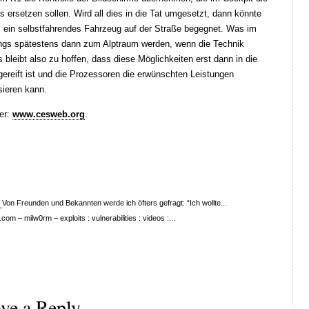
s ersetzen sollen. Wird all dies in die Tat umgesetzt, dann könnte
ns ein selbstfahrendes Fahrzeug auf der Straße begegnet. Was im
rdings spätestens dann zum Alptraum werden, wenn die Technik
leibt also zu hoffen, dass diese Möglichkeiten erst dann in die
reift ist und die Prozessoren die erwünschten Leistungen
sieren kann.
ier:
www.cesweb.org
.
?
Von Freunden und Bekannten werde ich öfters gefragt: “Ich wollte...
.com – milw0rm – exploits : vulnerabilities : videos :...
ve a Reply