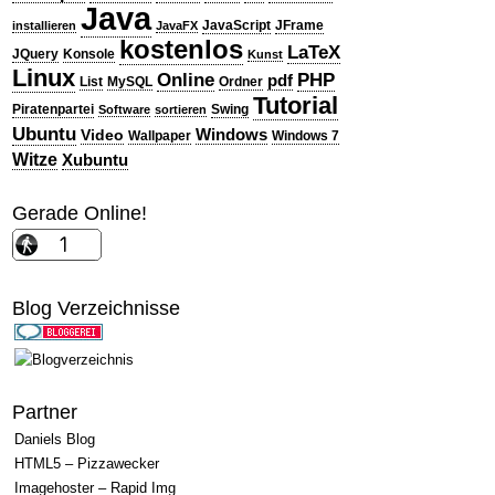
Java
JavaScript
JFrame
installieren
JavaFX
kostenlos
LaTeX
JQuery
Konsole
Kunst
Linux
PHP
Online
pdf
List
MySQL
Ordner
Tutorial
Piratenpartei
Swing
Software
sortieren
Ubuntu
Windows
Video
Wallpaper
Windows 7
Witze
Xubuntu
Gerade Online!
Blog Verzeichnisse
Partner
Daniels Blog
HTML5 – Pizzawecker
Imagehoster – Rapid Img