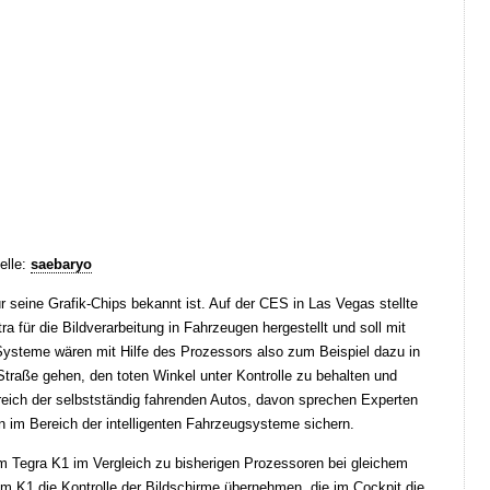
elle:
saebaryo
r seine Grafik-Chips bekannt ist. Auf der CES in Las Vegas stellte
 für die Bildverarbeitung in Fahrzeugen hergestellt und soll mit
ysteme wären mit Hilfe des Prozessors also zum Beispiel dazu in
Straße gehen, den toten Winkel unter Kontrolle zu behalten und
eich der selbstständig fahrenden Autos, davon sprechen Experten
on im Bereich der intelligenten Fahrzeugsysteme sichern.
 Tegra K1 im Vergleich zu bisherigen Prozessoren bei gleichem
K1 die Kontrolle der Bildschirme übernehmen, die im Cockpit die