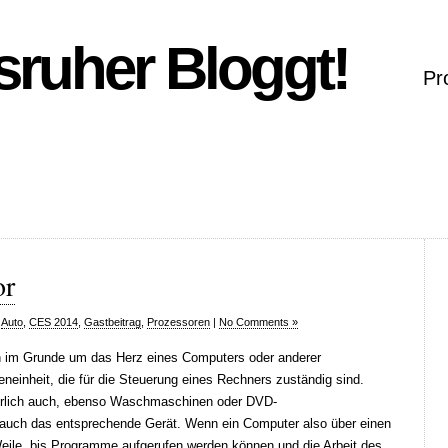
sruher Bloggt!
Pr
or
Auto
,
CES 2014
,
Gastbeitrag
,
Prozessoren
|
No Comments »
ich im Grunde um das Herz eines Computers oder anderer
eneinheit, die für die Steuerung eines Rechners zuständig sind.
ürlich auch, ebenso Waschmaschinen oder DVD-
et auch das entsprechende Gerät. Wenn ein Computer also über einen
eile, bis Programme aufgerufen werden können und die Arbeit des