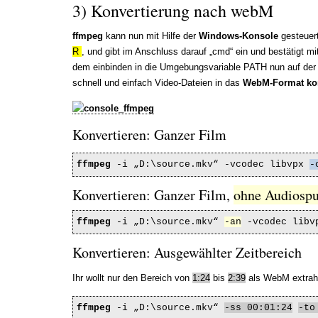
3) Konvertierung nach webM
ffmpeg
kann nun mit Hilfe der
Windows-Konsole
gesteuert
R
, und gibt im Anschluss darauf „cmd“ ein und bestätigt 
dem einbinden in die Umgebungsvariable PATH nun auf der Ko
schnell und einfach Video-Dateien in das
WebM-Format kon
Konvertieren: Ganzer Film
ffmpeg
-i „D:\source.mkv“ -vcodec libvpx
-
Konvertieren: Ganzer Film,
ohne Audiospu
ffmpeg
-i „D:\source.mkv“
-an
-vcodec lib
Konvertieren: Ausgewählter Zeitbereich
Ihr wollt nur den Bereich von
1:24
bis
2:39
als WebM extrah
ffmpeg
-i „D:\source.mkv“
-ss 00:01:24
-to