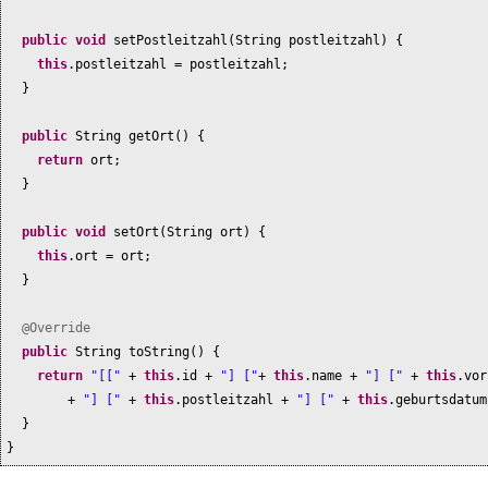
public
void
setPostleitzahl
(
String postleitzahl
) {
this
.postleitzahl = postleitzahl;
}
public
String getOrt
() {
return
ort;
}
public
void
setOrt
(
String ort
) {
this
.ort = ort;
}
@Override
public
String toString
() {
return
"[["
+
this
.id +
"] ["
+
this
.name +
"] ["
+
this
.vo
+
"] ["
+
this
.postleitzahl +
"] ["
+
this
.geburtsdatu
}
}