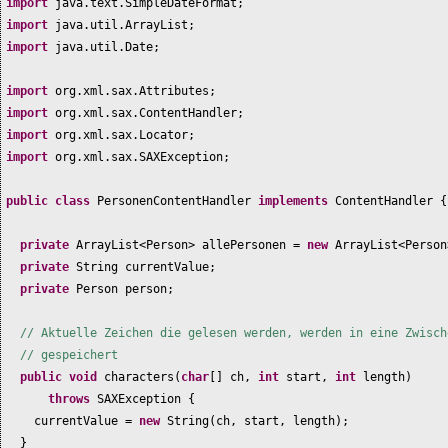
import
java.text.SimpleDateFormat;
import
java.util.ArrayList;
import
java.util.Date;
import
org.xml.sax.Attributes;
import
org.xml.sax.ContentHandler;
import
org.xml.sax.Locator;
import
org.xml.sax.SAXException;
public class
PersonenContentHandler
implements
ContentHandler
{
private
ArrayList<Person> allePersonen =
new
ArrayList<Person
private
String currentValue;
private
Person person;
// Aktuelle Zeichen die gelesen werden, werden in eine Zwisch
// gespeichert
public
void
characters
(
char
[]
ch,
int
start,
int
length
)
throws
SAXException
{
currentValue =
new
String
(
ch, start, length
)
;
}