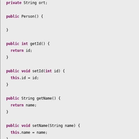
private
String ort;
public
Person
() {
}
public
int
getId
() {
return
id;
}
public
void
setId
(
int
id
) {
this
.id = id;
}
public
String getName
() {
return
name;
}
public
void
setName
(
String name
) {
this
.name = name;