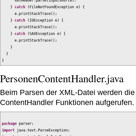
xmlReader.parse
(
inputSource
)
;
}
catch
(
FileNotFoundException e
) {
e.printStackTrace
()
;
}
catch
(
IOException e
) {
e.printStackTrace
()
;
}
catch
(
SAXException e
) {
e.printStackTrace
()
;
}
}
}
PersonenContentHandler.java
Beim Parsen der XML-Datei werden die 
ContentHandler Funktionen aufgerufen.
package
parser;
import
java.text.ParseException;