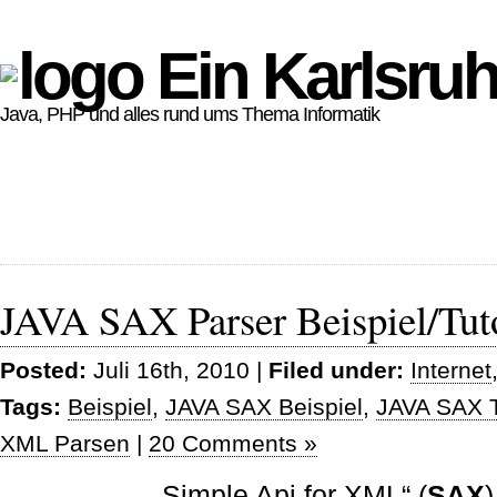
Ein Karlsruh
Java, PHP und alles rund ums Thema Informatik
JAVA SAX Parser Beispiel/Tuto
Posted:
Juli 16th, 2010 |
Filed under:
Internet
Tags:
Beispiel
,
JAVA SAX Beispiel
,
JAVA SAX T
XML Parsen
|
20 Comments »
„Simple Api for XML“ (
SAX
)