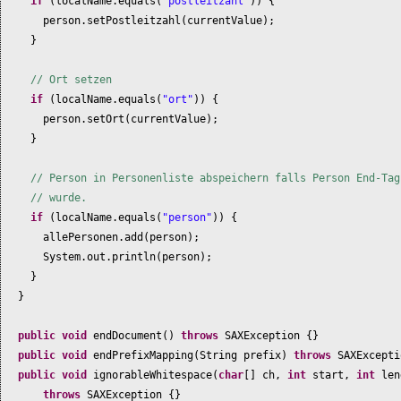
if
(
localName.equals
(
"postleitzahl"
)) {
person.setPostleitzahl
(
currentValue
)
;
}
// Ort setzen
if
(
localName.equals
(
"ort"
)) {
person.setOrt
(
currentValue
)
;
}
// Person in Personenliste abspeichern falls Person End-Tag
// wurde.
if
(
localName.equals
(
"person"
)) {
allePersonen.add
(
person
)
;
System.out.println
(
person
)
;
}
}
public
void
endDocument
()
throws
SAXException
{}
public
void
endPrefixMapping
(
String prefix
)
throws
SAXExcept
public
void
ignorableWhitespace
(
char
[]
ch,
int
start,
int
len
throws
SAXException
{}