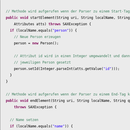
// Methode wird aufgerufen wenn der Parser zu einem Start-Tag
public
void
startElement
(
String uri, String localName, String
Attributes atts
)
throws
SAXException
{
if
(
localName.equals
(
"person"
)) {
// Neue Person erzeugen
person =
new
Person
()
;
// Attribut id wird in einen Integer umgewandelt und dann
// jeweiligen Person gesetzt
person.setId
(
Integer.parseInt
(
atts.getValue
(
"id"
)))
;
}
}
// Methode wird aufgerufen wenn der Parser zu einem End-Tag k
public
void
endElement
(
String uri, String localName, String q
throws
SAXException
{
// Name setzen
if
(
localName.equals
(
"name"
)) {