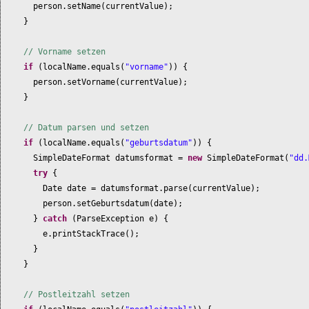
person.setName
(
currentValue
)
;
}
// Vorname setzen
if
(
localName.equals
(
"vorname"
)) {
person.setVorname
(
currentValue
)
;
}
// Datum parsen und setzen
if
(
localName.equals
(
"geburtsdatum"
)) {
SimpleDateFormat datumsformat =
new
SimpleDateFormat
(
"dd.
try
{
Date date = datumsformat.parse
(
currentValue
)
;
person.setGeburtsdatum
(
date
)
;
}
catch
(
ParseException e
) {
e.printStackTrace
()
;
}
}
// Postleitzahl setzen