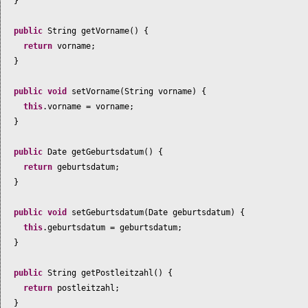
}
public
String getVorname
() {
return
vorname;
}
public
void
setVorname
(
String vorname
) {
this
.vorname = vorname;
}
public
Date getGeburtsdatum
() {
return
geburtsdatum;
}
public
void
setGeburtsdatum
(
Date geburtsdatum
) {
this
.geburtsdatum = geburtsdatum;
}
public
String getPostleitzahl
() {
return
postleitzahl;
}