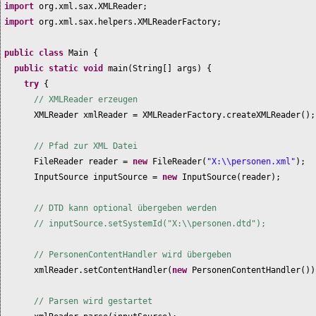
import
org.xml.sax.XMLReader;
import
org.xml.sax.helpers.XMLReaderFactory;
public class
Main
{
public static
void
main
(
String
[]
args
) {
try
{
// XMLReader erzeugen
XMLReader xmlReader = XMLReaderFactory.createXMLReader
()
;
// Pfad zur XML Datei
FileReader reader =
new
FileReader
(
"X:\\personen.xml"
)
;
InputSource inputSource =
new
InputSource
(
reader
)
;
// DTD kann optional übergeben werden
// inputSource.setSystemId("X:\\personen.dtd");
// PersonenContentHandler wird übergeben
xmlReader.setContentHandler
(
new
PersonenContentHandler
())
// Parsen wird gestartet