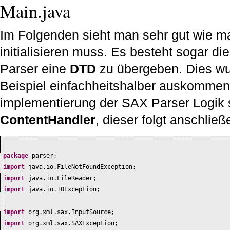
Main.java
Im Folgenden sieht man sehr gut wie 
initialisieren muss. Es besteht sogar d
Parser eine
DTD
zu übergeben. Dies wu
Beispiel einfachheitshalber auskommenti
implementierung der SAX Parser Logik 
ContentHandler
, dieser folgt anschließ
package
parser;
import
java.io.FileNotFoundException;
import
java.io.FileReader;
import
java.io.IOException;
import
org.xml.sax.InputSource;
import
org.xml.sax.SAXException;