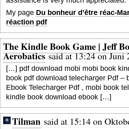
assistance is very much appreciated.
My page
Du bonheur d’être réac-Mani
réaction pdf
The Kindle Book Game | Jeff B
Aerobatics
said at 13:24 on Juni 
[…] pdf download mobi mobi book kind
book pdf download telecharger Pdf – 
Ebook Telecharger Pdf , mobi book te
kindle book download ebook […]
Tilman
said at 15:14 on Oktob