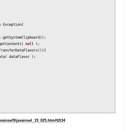
ws
Exception
{
)
.getSystemClipboard
()
;
getContents
(
null
)
;
TransferDataFlavors
()){
ata
(
dataFlavor
)
;
vainsel9/javainsel_19_025.htm#t2t34