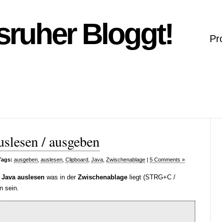
sruher Bloggt!
Pr
uslesen / ausgeben
Tags:
ausgeben
,
auslesen
,
Clipboard
,
Java
,
Zwischenablage
|
5 Comments »
t
Java auslesen
was in der
Zwischenablage
liegt (STRG+C /
n sein.