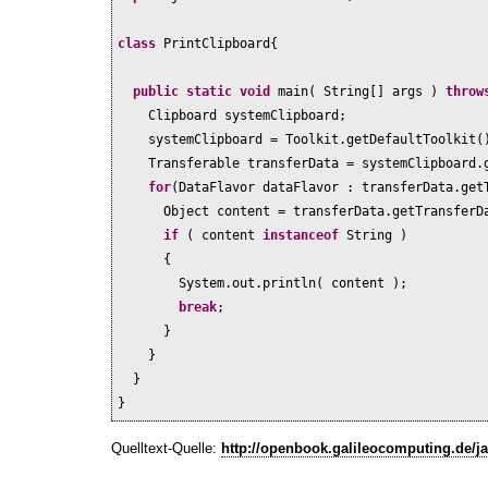
class
PrintClipboard
{
public static
void
main
(
String
[]
args
)
thro
Clipboard systemClipboard;
systemClipboard = Toolkit.getDefaultToolkit
(
Transferable transferData = systemClipboard.
for
(
DataFlavor dataFlavor : transferData.get
Object content = transferData.getTransferD
if
(
content
instanceof
String
)
{
System.out.println
(
content
)
;
break
;
}
}
}
}
Quelltext-Quelle:
http://openbook.galileocomputing.de/ja