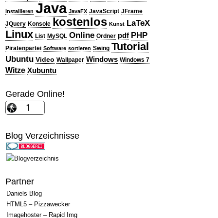
Java
JavaScript
JFrame
installieren
JavaFX
kostenlos
LaTeX
JQuery
Konsole
Kunst
Linux
PHP
Online
pdf
List
MySQL
Ordner
Tutorial
Piratenpartei
Swing
Software
sortieren
Ubuntu
Windows
Video
Wallpaper
Windows 7
Witze
Xubuntu
Gerade Online!
Blog Verzeichnisse
Partner
Daniels Blog
HTML5 – Pizzawecker
Imagehoster – Rapid Img