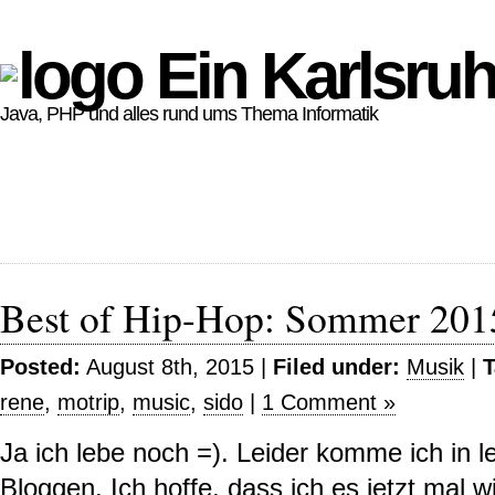
Ein Karlsruh
Java, PHP und alles rund ums Thema Informatik
Best of Hip-Hop: Sommer 201
Posted:
August 8th, 2015 |
Filed under:
Musik
|
T
rene
,
motrip
,
music
,
sido
|
1 Comment »
Ja ich lebe noch =). Leider komme ich in 
Bloggen. Ich hoffe, dass ich es jetzt mal w