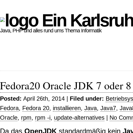
Ein Karlsruh
Java, PHP und alles rund ums Thema Informatik
Fedora20 Oracle JDK 7 oder 8 i
Posted:
April 26th, 2014 |
Filed under:
Betriebsy
Fedora
,
Fedora 20
,
installieren
,
Java
,
Java7
,
Java
Oracle
,
rpm
,
rpm -i
,
update-alternatives
|
No Comm
Da das
OpenJDK
standardmäßig kein
Ja