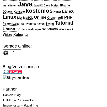
Java
JavaScript
JFrame
installieren
JavaFX
kostenlos
LaTeX
JQuery
Konsole
Kunst
Linux
PHP
Online
pdf
List
MySQL
Ordner
Tutorial
Piratenpartei
Swing
Software
sortieren
Ubuntu
Windows
Video
Wallpaper
Windows 7
Witze
Xubuntu
Gerade Online!
Blog Verzeichnisse
Partner
Daniels Blog
HTML5 – Pizzawecker
Imagehoster – Rapid Img