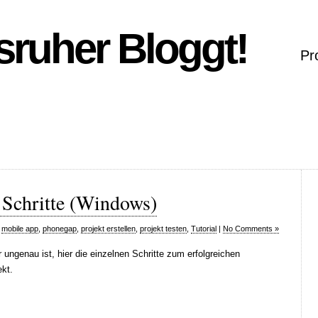
sruher Bloggt!
Pr
 Schritte (Windows)
,
mobile app
,
phonegap
,
projekt erstellen
,
projekt testen
,
Tutorial
|
No Comments »
 ungenau ist, hier die einzelnen Schritte zum erfolgreichen
kt.