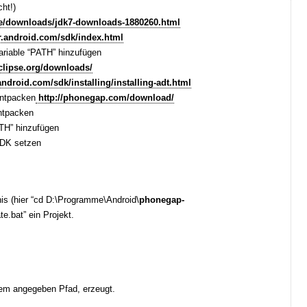
cht!)
se/downloads/jdk7-downloads-1880260.html
r.android.com/sdk/index.html
riable “PATH” hinzufügen
clipse.org/downloads/
android.com/sdk/installing/installing-adt.html
entpacken
http://phonegap.com/download/
ntpacken
ATH” hinzufügen
DK setzen
is (hier “cd D:\Programme\Android\
phonegap-
ate.bat” ein Projekt.
 dem angegeben Pfad, erzeugt.