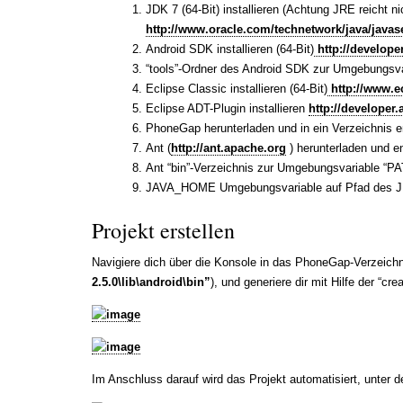
JDK 7 (64-Bit) installieren (Achtung JRE reicht ni
http://www.oracle.com/technetwork/java/java
Android SDK installieren (64-Bit)
http://develope
“tools”-Ordner des Android SDK zur Umgebungsva
Eclipse Classic installieren (64-Bit)
http://www.e
Eclipse ADT-Plugin installieren
http://developer.
PhoneGap herunterladen und in ein Verzeichnis 
Ant (
http://ant.apache.org
) herunterladen und e
Ant “bin”-Verzeichnis zur Umgebungsvariable “P
JAVA_HOME Umgebungsvariable auf Pfad des J
Projekt erstellen
Navigiere dich über die Konsole in das PhoneGap-Verzeichn
2.5.0\lib\android\bin”
), und generiere dir mit Hilfe der “cre
Im Anschluss darauf wird das Projekt automatisiert, unter