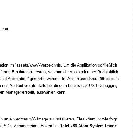
ieren.
tion im “assets/www”-Verzeichnis. Um die Applikation schließlich
erten Emulator zu testen, so kann die Applikation per Rechtsklick
oid Application” gestartet werden. Im Anschluss darauf öffnet sich
enes Android-Geräte, falls bei diesem bereits das USB-Debugging
inen Manager erstellt, auswählen kann.
h an ein echtes x86 Image zu installieren. Dies könnt ihr wie folgt
droid SDK Manager einen Haken bei “
Intel x86 Atom System Image
”