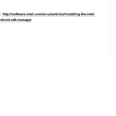
t:
http://software.intel.com/en-us/articles/installing-the-intel-
android-sdk-manager