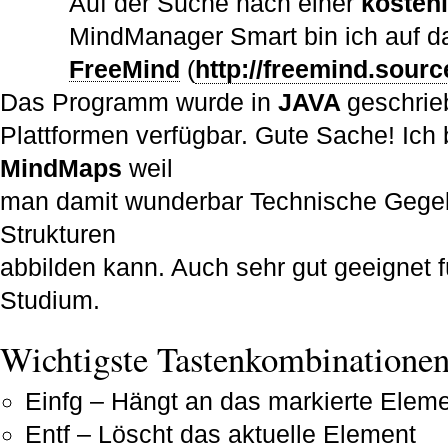
Auf der Suche nach einer
kosten
MindManager Smart bin ich auf
FreeMind
(
http://freemind.sourc
Das Programm wurde in
JAVA
geschrieb
Plattformen verfügbar. Gute Sache! Ich 
MindMaps
weil
man damit wunderbar Technische Gegeb
Strukturen
abbilden kann. Auch sehr gut geeignet f
Studium.
Wichtigste Tastenkombinatione
Einfg – Hängt an das markierte Elem
Entf – Löscht das aktuelle Element