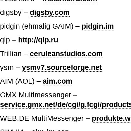
digsby –
digsby.com
pidgin (ehmalig GAIM) –
pidgin.im
qip –
http://qip.ru
Trillian –
ceruleanstudios.com
ysm –
ysmv7.sourceforge.net
AIM (AOL) –
aim.com
GMX Multimessenger –
service.gmx.net/de/cgi/g.fcgi/produc
WEB.DE MultiMessenger –
produkte.