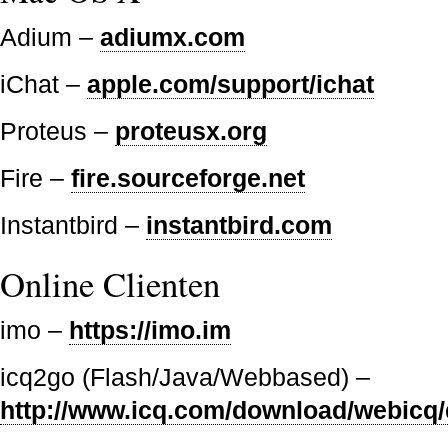
Adium –
adiumx.com
iChat –
apple.com/support/ichat
Proteus –
proteusx.org
Fire –
fire.sourceforge.net
Instantbird –
instantbird.com
Online Clienten
imo –
https://imo.im
icq2go (Flash/Java/Webbased) –
http://www.icq.com/download/webicq