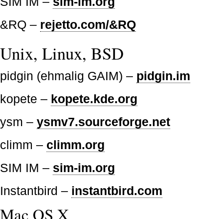
SIM IM –
sim-im.org
&RQ –
rejetto.com/&RQ
Unix, Linux, BSD
pidgin (ehmalig GAIM) –
pidgin.im
kopete –
kopete.kde.org
ysm –
ysmv7.sourceforge.net
climm –
climm.org
SIM IM –
sim-im.org
Instantbird –
instantbird.com
Mac OS X