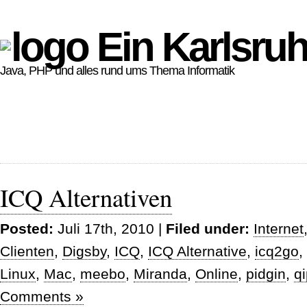
Ein Karlsruh
Java, PHP und alles rund ums Thema Informatik
ICQ Alternativen
Posted:
Juli 17th, 2010 |
Filed under:
Internet
Clienten
,
Digsby
,
ICQ
,
ICQ Alternative
,
icq2go
,
Linux
,
Mac
,
meebo
,
Miranda
,
Online
,
pidgin
,
q
Comments »