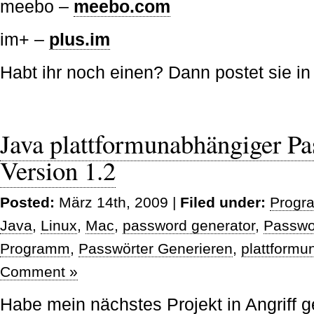
meebo –
meebo.com
im+ –
plus.im
Habt ihr noch einen? Dann postet sie 
Java plattformunabhängiger Pa
Version 1.2
Posted:
März 14th, 2009 |
Filed under:
Progr
Java
,
Linux
,
Mac
,
password generator
,
Passwo
Programm
,
Passwörter Generieren
,
plattformu
Comment »
Habe mein nächstes Projekt in Angrif