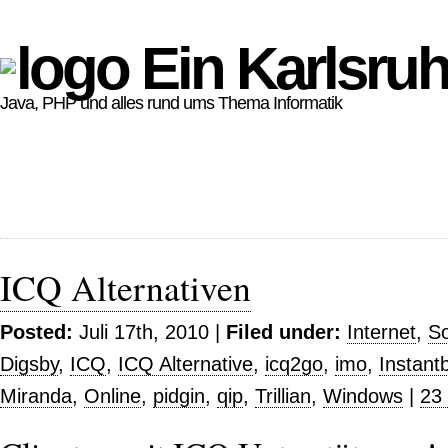
Ein Karlsruh
Java, PHP und alles rund ums Thema Informatik
ICQ Alternativen
Posted:
Juli 17th, 2010 |
Filed under:
Internet
,
So
Digsby
,
ICQ
,
ICQ Alternative
,
icq2go
,
imo
,
Instantb
Miranda
,
Online
,
pidgin
,
qip
,
Trillian
,
Windows
|
23