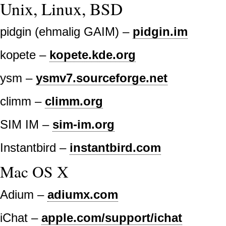
Unix, Linux, BSD
pidgin (ehmalig GAIM) –
pidgin.im
kopete –
kopete.kde.org
ysm –
ysmv7.sourceforge.net
climm –
climm.org
SIM IM –
sim-im.org
Instantbird –
instantbird.com
Mac OS X
Adium –
adiumx.com
iChat –
apple.com/support/ichat