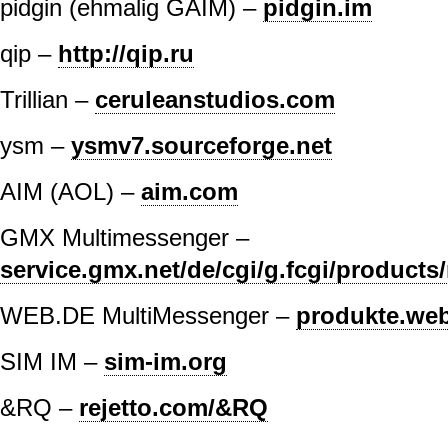
pidgin (ehmalig GAIM) –
pidgin.im
qip –
http://qip.ru
Trillian –
ceruleanstudios.com
ysm –
ysmv7.sourceforge.net
AIM (AOL) –
aim.com
GMX Multimessenger –
service.gmx.net/de/cgi/g.fcgi/product
WEB.DE MultiMessenger –
produkte.we
SIM IM –
sim-im.org
&RQ –
rejetto.com/&RQ