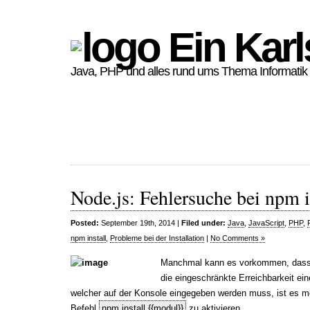
Ein Karl
Java, PHP und alles rund ums Thema Informatik
Node.js: Fehlersuche bei npm i
Posted:
September 19th, 2014 |
Filed under:
Java
,
JavaScript
,
PHP
,
npm install
,
Probleme bei der Installation
|
No Comments »
Manchmal kann es vorkommen, dass b
die eingeschränkte Erreichbarkeit ein
welcher auf der Konsole eingegeben werden muss, ist es 
Befehl
npm install {{modul}}
zu aktivieren.