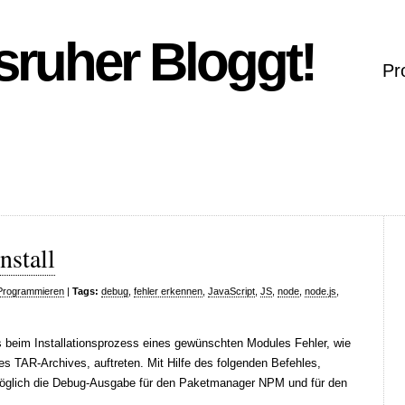
sruher Bloggt!
Pr
nstall
Programmieren
|
Tags:
debug
,
fehler erkennen
,
JavaScript
,
JS
,
node
,
node.js
,
eim Installationsprozess eines gewünschten Modules Fehler, wie
es TAR-Archives, auftreten. Mit Hilfe des folgenden Befehles,
möglich die Debug-Ausgabe für den Paketmanager NPM und für den