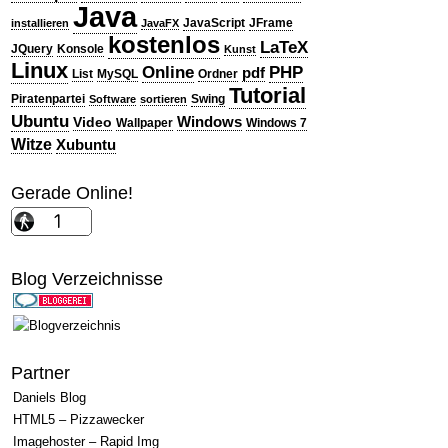
Java
JavaScript
JFrame
installieren
JavaFX
kostenlos
LaTeX
JQuery
Konsole
Kunst
Linux
PHP
Online
pdf
List
MySQL
Ordner
Tutorial
Piratenpartei
Swing
Software
sortieren
Ubuntu
Windows
Video
Wallpaper
Windows 7
Witze
Xubuntu
Gerade Online!
Blog Verzeichnisse
Partner
Daniels Blog
HTML5 – Pizzawecker
Imagehoster – Rapid Img