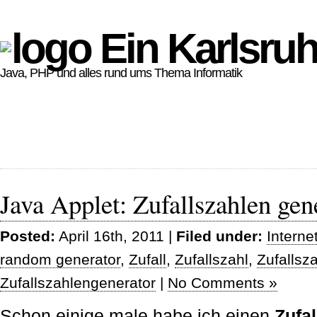
Ein Karlsruh
Java, PHP und alles rund ums Thema Informatik
Java Applet: Zufallszahlen gen
Posted:
April 16th, 2011 |
Filed under:
Interne
random generator
,
Zufall
,
Zufallszahl
,
Zufallsz
Zufallszahlengenerator
|
No Comments »
Schon einige male habe ich einen
Zufa