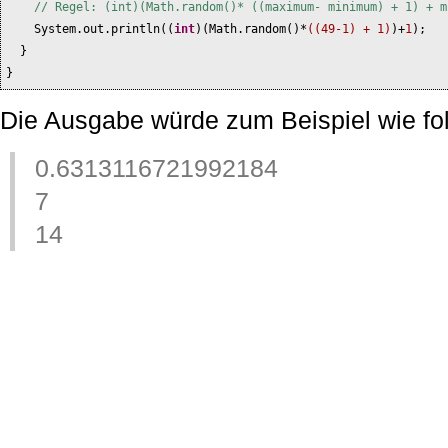
// Regel: (int)(Math.random()* ((maximum- minimum) + 1) + m
System.out.println
((
int
)(
Math.random
()
*
((49-1) + 1)
)
+
1
)
;
}
}
Die Ausgabe würde zum Beispiel wie fo
0.6313116721992184
7
14