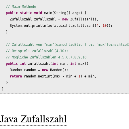
// Main-Methode
public static
void
main
(
String
[]
args
) {
Zufallszahl zufallszahl =
new
Zufallszahl
()
;
System.out.println
(
zufallszahl.zufallszahl
(
4
,
10
))
;
}
// Zufallszahl von "min"(einschließlich) bis "max"(einschließ
// Beispiel: zufallszahl(4,10);
// Mögliche Zufallszahlen 4,5,6,7,8,9,10
public
int
zufallszahl
(
int
min,
int
max
){
Random random =
new
Random
()
;
return
random.nextInt
(
max - min +
1
)
+ min;
}
}
Java Zufallszahl