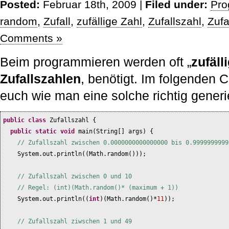
Posted:
Februar 18th, 2009 |
Filed under:
Pro
random
,
Zufall
,
zufällige Zahl
,
Zufallszahl
,
Zufa
Comments »
Beim programmieren werden oft „
zufäll
Zufallszahlen
, benötigt. Im folgenden 
euch wie man eine solche richtig generie
public class
Zufallszahl
{
public static
void
main
(
String
[]
args
) {
// Zufallszahl zwischen 0.0000000000000000 bis 0.9999999999
System.out.println
((
Math.random
()))
;
// Zufallszahl zwischen 0 und 10
// Regel: (int)(Math.random()* (maximum + 1))
System.out.println
((
int
)(
Math.random
()
*
11
))
;
// Zufallszahl ziwschen 1 und 49