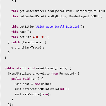
})
;
this
.getContentPane
()
.add
(
jScrollPane, BorderLayout.CENTE
this
.getContentPane
()
.add
(
jButton, BorderLayout.SOUTH
)
;
this
.setTitle
(
"JList Auto-Scroll Beispiel"
)
;
this
.pack
()
;
this
.setSize
(
400
,
300
)
;
}
catch
(
Exception e
) {
e.printStackTrace
()
;
}
}
public static
void
main
(
String
[]
args
) {
SwingUtilities.invokeLater
(
new
Runnable
() {
public
void
run
() {
Main inst =
new
Main
()
;
inst.setLocationRelativeTo
(
null
)
;
inst.setVisible
(
true
)
;
}
})
;