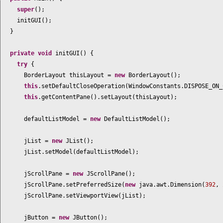
super
()
;
initGUI
()
;
}
private
void
initGUI
() {
try
{
BorderLayout thisLayout =
new
BorderLayout
()
;
this
.setDefaultCloseOperation
(
WindowConstants.DISPOSE_ON_
this
.getContentPane
()
.setLayout
(
thisLayout
)
;
defaultListModel =
new
DefaultListModel
()
;
jList =
new
JList
()
;
jList.setModel
(
defaultListModel
)
;
jScrollPane =
new
JScrollPane
()
;
jScrollPane.setPreferredSize
(
new
java.awt.Dimension
(
392
,
jScrollPane.setViewportView
(
jList
)
;
jButton =
new
JButton
()
;