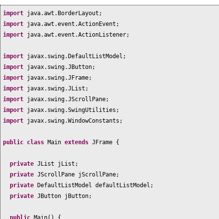
import
java.awt.BorderLayout;
import
java.awt.event.ActionEvent;
import
java.awt.event.ActionListener;
import
javax.swing.DefaultListModel;
import
javax.swing.JButton;
import
javax.swing.JFrame;
import
javax.swing.JList;
import
javax.swing.JScrollPane;
import
javax.swing.SwingUtilities;
import
javax.swing.WindowConstants;
public class
Main
extends
JFrame
{
private
JList jList;
private
JScrollPane jScrollPane;
private
DefaultListModel defaultListModel;
private
JButton jButton;
public
Main
() {