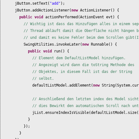
jButton.setText
(
"add"
)
;
jButton.addActionListener
(
new
ActionListener
() {
public
void
actionPerformed
(
ActionEvent evt
) {
// Wichtig ist dass das Hinzufügen alles in einem sep
// Thread abläuft damit die Oberfläche nicht hängen b
// und damit es keine Fehler beim dem Scrollen gibt(I
SwingUtilities.invokeLater
(
new
Runnable
() {
public
void
run
() {
// Element dem DefaultListModel hinzufügen.
// Angezeigt wird dann die toString Methode des
// Objektes, in diesem Fall ist das der String
// selbst.
defaultListModel.addElement
(
new
String
(
System.cur
// Anschließend den letzten index des Model sicht
// dies Bewirkt den automatischen Scroll nach unt
jList.ensureIndexIsVisible
(
defaultListModel.size
}
})
;
}