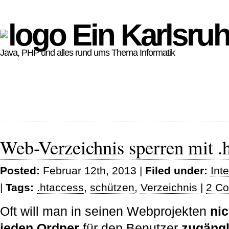
Ein Karlsruh
Java, PHP und alles rund ums Thema Informatik
Web-Verzeichnis sperren mit .
Posted:
Februar 12th, 2013 |
Filed under:
Int
|
Tags:
.htaccess
,
schützen
,
Verzeichnis
|
2 C
Oft will man in seinen Webprojekten
nic
jeden Ordner
für den Benutzer
zugängl