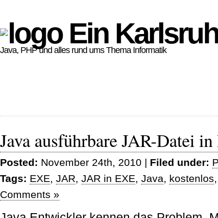
Ein Karlsruh
Java, PHP und alles rund ums Thema Informatik
Java ausführbare JAR-Datei 
Posted:
November 24th, 2010 |
Filed under:
P
Tags:
EXE
,
JAR
,
JAR in EXE
,
Java
,
kostenlos
Comments »
Java Entwickler kennen das Problem. 