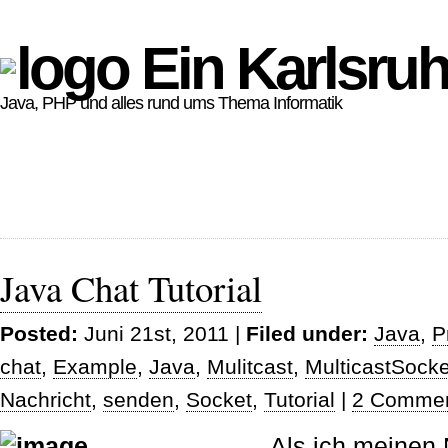
Ein Karlsruh
Java, PHP und alles rund ums Thema Informatik
Java Chat Tutorial
Posted:
Juni 21st, 2011 |
Filed under:
Java
,
P
chat
,
Example
,
Java
,
Mulitcast
,
MulticastSocke
Nachricht
,
senden
,
Socket
,
Tutorial
|
2 Commen
Als ich meinen