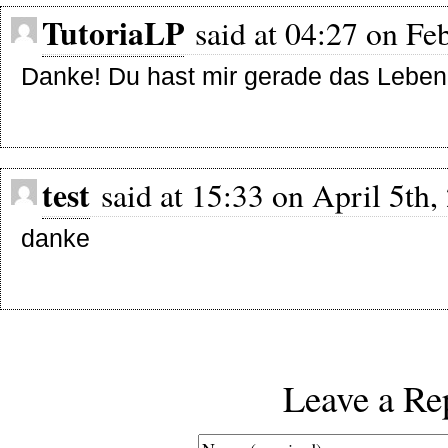
TutoriaLP
said at 04:27 on Feb
Danke! Du hast mir gerade das Leben 
test
said at 15:33 on April 5th,
danke
Leave a Re