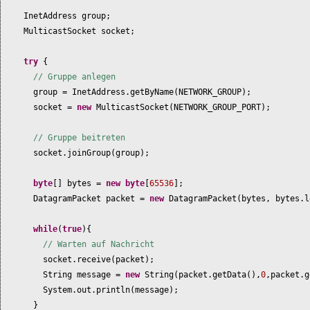
InetAddress group;
MulticastSocket socket;
try
{
// Gruppe anlegen
group = InetAddress.getByName
(
NETWORK_GROUP
)
;
socket =
new
MulticastSocket
(
NETWORK_GROUP_PORT
)
;
// Gruppe beitreten
socket.joinGroup
(
group
)
;
byte
[]
bytes =
new
byte
[
65536
]
;
DatagramPacket packet =
new
DatagramPacket
(
bytes, bytes.l
while
(
true
){
// Warten auf Nachricht
socket.receive
(
packet
)
;
String message =
new
String
(
packet.getData
()
,
0
,packet.g
System.out.println
(
message
)
;
}