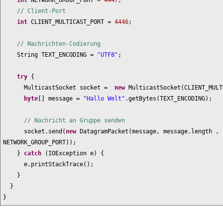
int
NETWORK_GROUP_PORT =
4447
;
// Client-Port
int
CLIENT_MULTICAST_PORT =
4446
;
// Nachrichten-Codierung
String TEXT_ENCODING =
"UTF8"
;
try
{
MulticastSocket socket =
new
MulticastSocket
(
CLIENT_MULT
byte
[]
message =
"Hallo Welt"
.getBytes
(
TEXT_ENCODING
)
;
// Nachricht an Gruppe senden
socket.send
(
new
DatagramPacket
(
message, message.length , 
NETWORK_GROUP_PORT
))
;
}
catch
(
IOException e
) {
e.printStackTrace
()
;
}
}
}