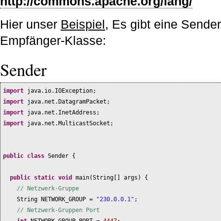
http://commons.apache.org/lang/
Hier unser
Beispiel
, Es gibt eine Sende
Empfänger-Klasse:
Sender
import
java.io.IOException;
import
java.net.DatagramPacket;
import
java.net.InetAddress;
import
java.net.MulticastSocket;
public class
Sender
{
public static
void
main
(
String
[]
args
) {
// Netzwerk-Gruppe
String NETWORK_GROUP =
"230.0.0.1"
;
// Netzwerk-Gruppen Port