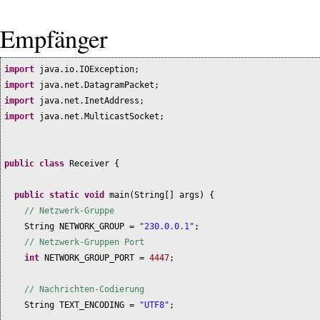
Empfänger
import
java.io.IOException;
import
java.net.DatagramPacket;
import
java.net.InetAddress;
import
java.net.MulticastSocket;
public class
Receiver
{
public static
void
main
(
String
[]
args
) {
// Netzwerk-Gruppe
String NETWORK_GROUP =
"230.0.0.1"
;
// Netzwerk-Gruppen Port
int
NETWORK_GROUP_PORT =
4447
;
// Nachrichten-Codierung
String TEXT_ENCODING =
"UTF8"
;